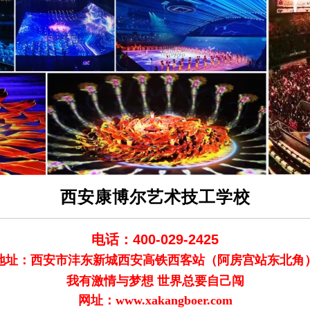
西安康博尔艺术技工学校
电话：400-029-2425
地址：西安市沣东新城西安高铁西客站（阿房宫站东北角
我有激情与梦想 世界总要自己闯
网址：www.xakangboer.com