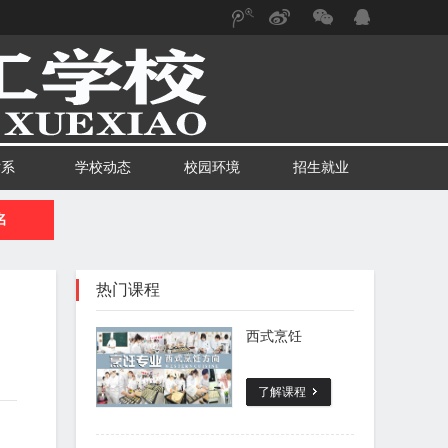
腾
新
微
讯微
浪微
信
博
博
术系
学校动态
校园环境
招生就业
名
热门课程
西式烹饪
了解课程