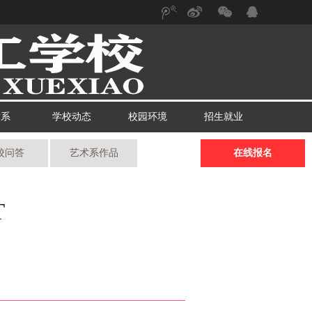
腾
新
微
讯微
浪微
信
博
博
术系
学校动态
校园环境
招生就业
校问答
艺术系作品
在线报名
T