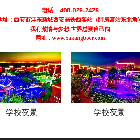
电话：400-029-2425
地址：西安市沣东新城西安高铁西客站（阿房宫站东北角
我有激情与梦想 世界总要自己闯
网址：www.xakangboer.com
学校夜景
学校夜景