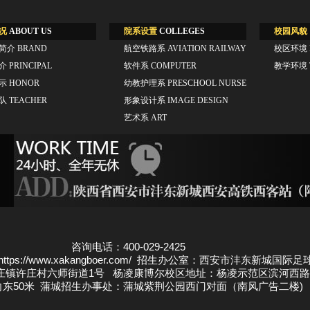
况
ABOUT US
院系设置
COLLEGES
校园风貌
简介
BRAND
航空铁路系
AVIATION RAILWAY
校区环境
简介
PRINCIPAL
软件系
COMPUTER
教学环境
展示
HONOR
幼教护理系
PRESCHOOL NURSE
团队
TEACHER
形象设计系
IMAGE DESIGN
艺术系
ART
咨询电话：400-029-2425
s://www.xakangboer.com/ 招生办公室：西安市沣东新城国际
庄镇许庄村六师街道1号 杨凌康博尔校区地址：杨凌示范区滨河西路
向东50米 蒲城招生办事处：蒲城紫荆公园西门对面（南风广告二楼)